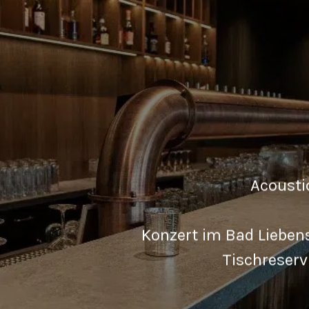
Acousti
Konzert im Bad Lieben
Tischreserv