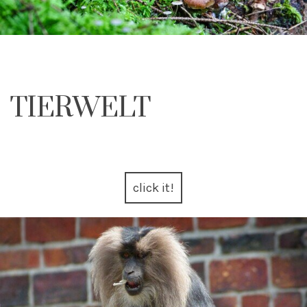
TIERWELT
click it!